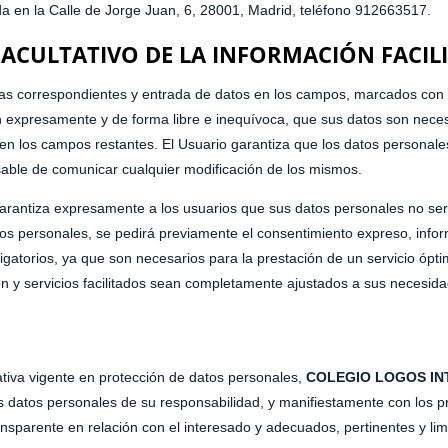
a en la Calle de Jorge Juan, 6, 28001, Madrid, teléfono 912663517.
ACULTATIVO DE LA INFORMACIÓN FACIL
las correspondientes y entrada de datos en los campos, marcados con un
expresamente y de forma libre e inequívoca, que sus datos son necesa
s en los campos restantes. El Usuario garantiza que los datos personale
able de comunicar cualquier modificación de los mismos.
arantiza expresamente a los usuarios que sus datos personales no ser
tos personales, se pedirá previamente el consentimiento expreso, info
bligatorios, ya que son necesarios para la prestación de un servicio ópt
ión y servicios facilitados sean completamente ajustados a sus necesid
tiva vigente en protección de datos personales,
COLEGIO LOGOS IN
 datos personales de su responsabilidad, y manifiestamente con los pri
ransparente en relación con el interesado y adecuados, pertinentes y lim