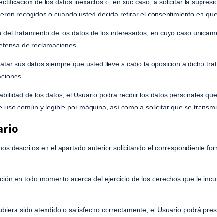
rectificación de los datos inexactos o, en suc caso, a solicitar la supre
ueron recogidos o cuando usted decida retirar el consentimiento en que
ón del tratamiento de los datos de los interesados, en cuyo caso únic
 defensa de reclamaciones.
ratar sus datos siempre que usted lleve a cabo la oposición a dicho tra
aciones.
tabilidad de los datos, el Usuario podrá recibir los datos personales q
e uso común y legible por máquina, así como a solicitar que se transmi
ario
os descritos en el apartado anterior solicitando el correspondiente form
mación en todo momento acerca del ejercicio de los derechos que le in
ubiera sido atendido o satisfecho correctamente, el Usuario podrá pres